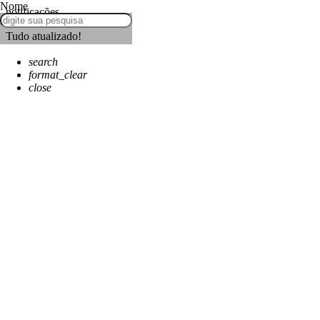
Nome
notificações
Tudo atualizado!
search
format_clear
close