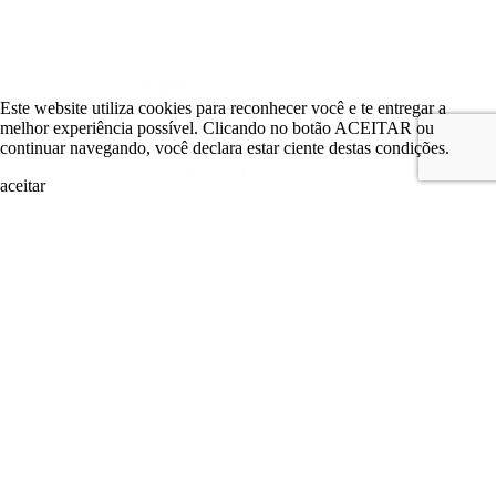
Este website utiliza cookies para reconhecer você e te entregar a
melhor experiência possível. Clicando no botão ACEITAR ou
continuar navegando, você declara estar ciente destas condições.
aceitar
search
LOGIN
Comitê de Investimento
Comitê de Investimento
Conselhos