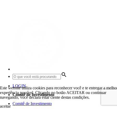
search
LOGIN
Este website utiliza cookies para reconhecer você e te entregar a melho
experiência possível. Clicando no botão ACEITAR ou continuar
Comitê de Investimento
navegando, você declara estar ciente destas condições.
Comitê de Investimento
aceitar
Conselhos