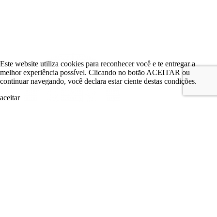
Este website utiliza cookies para reconhecer você e te entregar a
melhor experiência possível. Clicando no botão ACEITAR ou
continuar navegando, você declara estar ciente destas condições.
aceitar
search
LOGIN
Comitê de Investimento
Comitê de Investimento