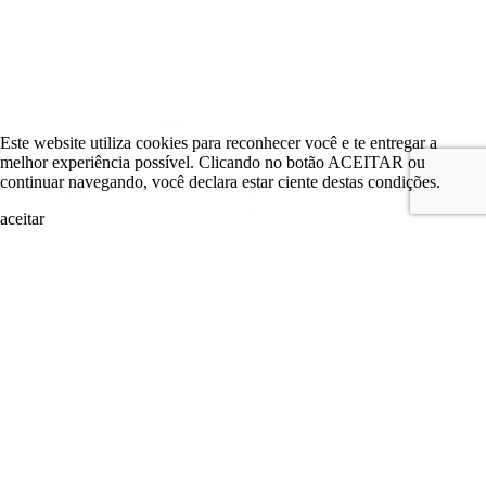
Este website utiliza cookies para reconhecer você e te entregar a
melhor experiência possível. Clicando no botão ACEITAR ou
continuar navegando, você declara estar ciente destas condições.
aceitar
search
LOGIN
Comitê de Investimento
Comitê de Investimento