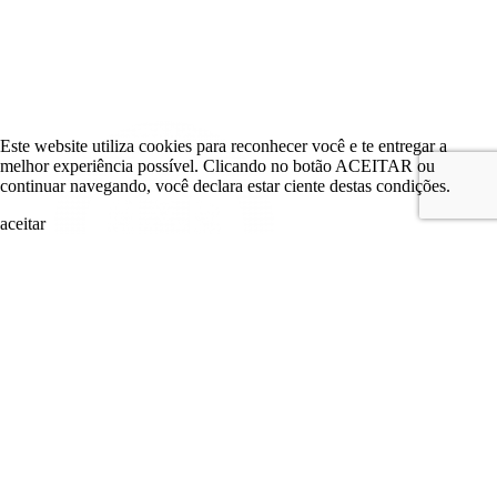
Este website utiliza cookies para reconhecer você e te entregar a
melhor experiência possível. Clicando no botão ACEITAR ou
continuar navegando, você declara estar ciente destas condições.
aceitar
search
LOGIN
Comitê de Investimento
Comitê de Investimento