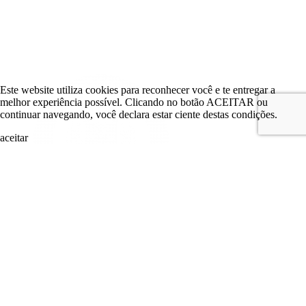
Este website utiliza cookies para reconhecer você e te entregar a
melhor experiência possível. Clicando no botão ACEITAR ou
continuar navegando, você declara estar ciente destas condições.
aceitar
search
LOGIN
Comitê de Investimento
Comitê de Investimento