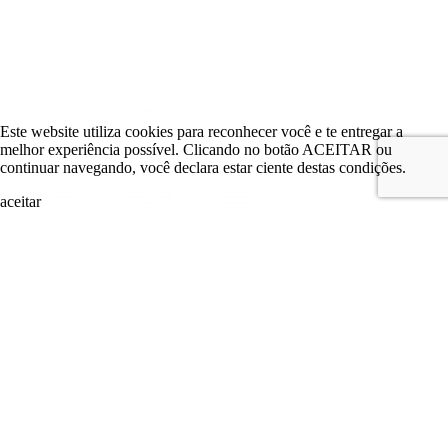
Este website utiliza cookies para reconhecer você e te entregar a
melhor experiência possível. Clicando no botão ACEITAR ou
continuar navegando, você declara estar ciente destas condições.
aceitar
search
LOGIN
Comitê de Investimento
Comitê de Investimento